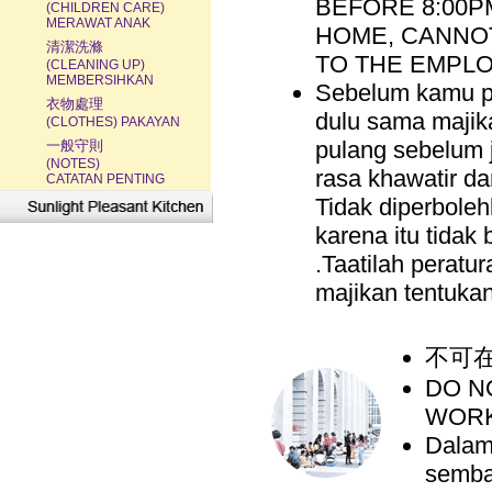
BEFORE 8:00P
(CHILDREN CARE)
MERAWAT ANAK
HOME, CANNOT
清潔洗滌
TO THE EMPL
(CLEANING UP)
MEMBERSIHKAN
Sebelum kamu per
衣物處理
dulu sama majika
(CLOTHES) PAKAYAN
pulang sebelum 
一般守則
(NOTES)
rasa khawatir d
CATATAN PENTING
Tidak diperbolehk
karena itu tidak
.Taatilah peratu
majikan tentuka
不可
DO N
WORK
Dalam 
semba