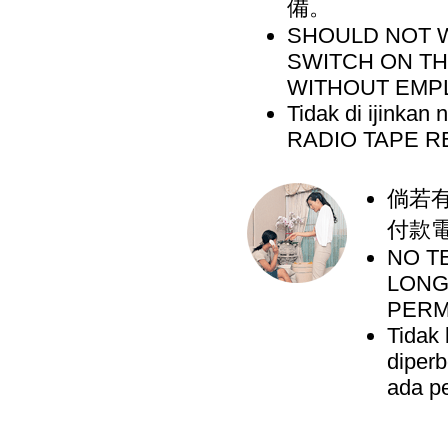
備。
SHOULD NOT W
SWITCH ON T
WITHOUT EMP
Tidak di ijinka
RADIO TAPE REC
倘若
付款
NO T
LONG
PERM
Tidak 
diperb
ada pe