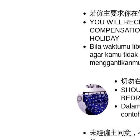
若僱主要求你在
YOU WILL REC
COMPENSATIO
HOLIDAY
Bila waktumu li
agar kamu tidak 
menggantikanmu
切勿
SHOU
BED
Dalam 
contoh
未經僱主同意，