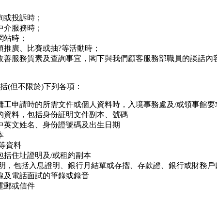
詢或投訴時；
中介服務時；
網站時；
項推廣、比賽或抽?等活動時；
改善服務質素及查詢事宜，閣下與我們顧客服務部職員的談話內
括(但不限於)下列各項：
傭工申請時的所需文件或個人資料時，入境事務處及/或領事館要
的資料，包括身份証明文件副本、號碼
中英文姓名、身份證號碼及出生日期
本
等資料
包括住址證明及/或租約副本
證明，包括入息證明、銀行月結單或存摺、存款證、銀行或財務戶
線及電話面試的筆錄或錄音
電郵或信件