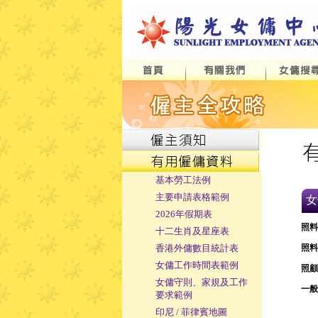
基本勞工法例
主要申請表格範例
女
2026年假期表
照料
十二生肖及星座表
香港外傭數目統計表
照料
女傭工作時間表範例
照顧
女傭守則、家規及工作
一般
要求範例
印尼 / 菲律賓地圖