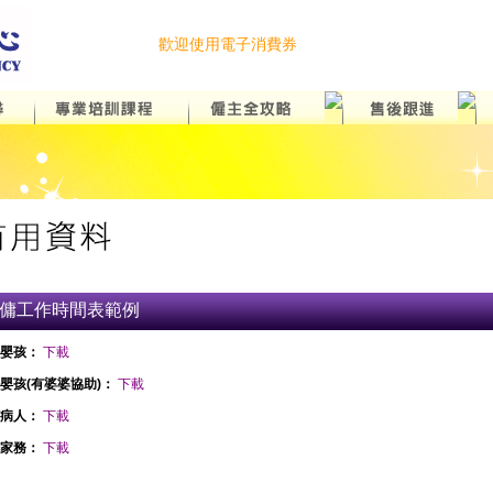
歡迎使用電子消費券
傭工作時間表範例
嬰孩：
下載
嬰孩(有婆婆協助)：
下載
病人：
下載
家務：
下載