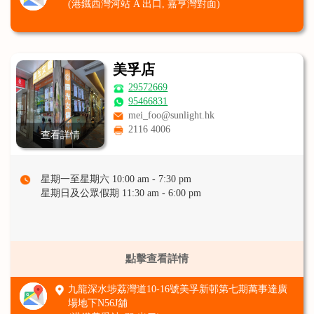
(港鐵西灣河站 A 出口, 嘉亨灣對面)
美孚店
29572669
95466831
mei_foo@sunlight.hk
2116 4006
查看詳情
星期一至星期六 10:00 am - 7:30 pm
星期日及公眾假期 11:30 am - 6:00 pm
點擊查看詳情
九龍深水埗荔灣道10-16號美孚新邨第七期萬事達廣
場地下N56J舖