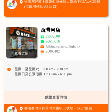
香港灣仔莊士敦道61號修頓大廈地下C2A及C2B鋪
(港鐵灣仔站 A3 出口)
西灣河店
29572688
96610816
leikingwan@sunlight.hk
28060182
查看詳情
星期一至星期六 10:00 am - 7:30 pm
星期日及公眾假期 11:30 am - 6:00 pm
點擊查看詳情
香港西灣河鯉景灣太康街35號地下GC07號舖