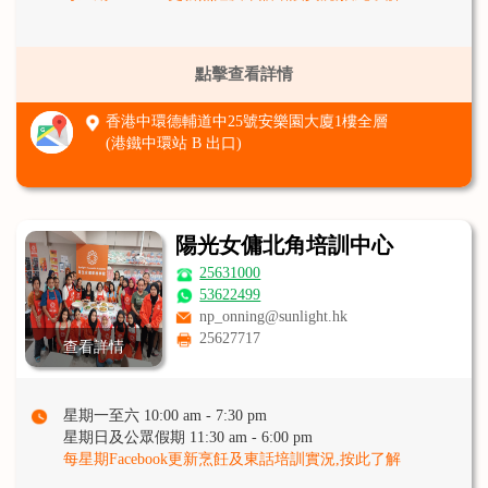
點擊查看詳情
香港中環德輔道中25號安樂園大廈1樓全層
(港鐵中環站 B 出口)
陽光女傭北角培訓中心
25631000
53622499
np_onning@sunlight.hk
25627717
查看詳情
星期一至六 10:00 am - 7:30 pm
星期日及公眾假期 11:30 am - 6:00 pm
每星期Facebook更新烹飪及東話培訓實況,按此了解